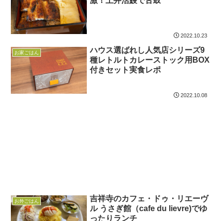
激！土井活鰻で舌鼓
2022.10.23
ハウス選ばれし人気店シリーズ9
お家ごはん
種レトルトカレーストック用BOX
付きセット実食レポ
2022.10.08
吉祥寺のカフェ・ドゥ・リエーヴ
お外ごはん
ル うさぎ館（cafe du lievre)でゆ
ったりランチ