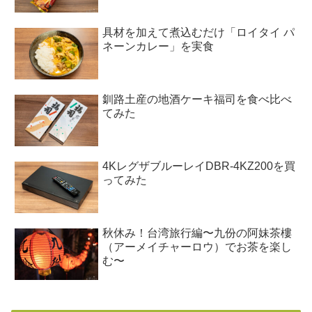
具材を加えて煮込むだけ「ロイタイ パ
ネーンカレー」を実食
釧路土産の地酒ケーキ福司を食べ比べ
てみた
4KレグザブルーレイDBR-4KZ200を買
ってみた
秋休み！台湾旅行編〜九份の阿妹茶樓
（アーメイチャーロウ）でお茶を楽し
む〜