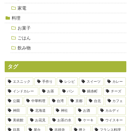
家電
料理
お菓子
ごはん
飲み物
タグ
エスニック
手作り
レシピ
スイーツ
カレー
インドカレー
お茶
パン
錦糸町
チーズ
公園
中華料理
台湾
京都
台北
カフェ
神田
北海道
神社
お酒
カルディ
美術館
お花見
お茶の水
ケーキ
ウイスキー
目黒
屋台
吉祥寺
押上
フランス料理