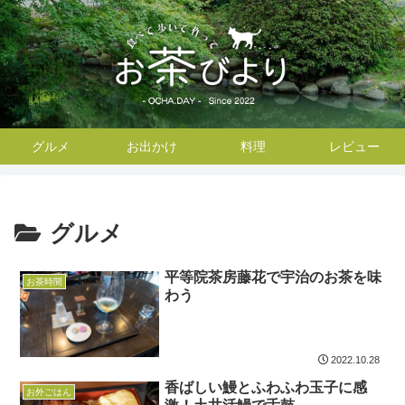
グルメ
お出かけ
料理
レビュー
グルメ
平等院茶房藤花で宇治のお茶を味
お茶時間
わう
2022.10.28
香ばしい鰻とふわふわ玉子に感
お外ごはん