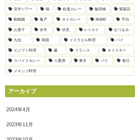
見学ツアー
猫
欧風カレー
飯田橋
紫陽花
動物園
亀戸
タイカレー
神保町
宇治
お菓子
余市
伏見
レトルト
おつまみ
九份
両国
イスラエル料理
パイ
エジプト料理
藤
フランス
オイスター
スパイスカレー
八重洲
東京
パリ
春日
メキシコ料理
アーカイブ
2024年4月
2023年11月
2023年10月