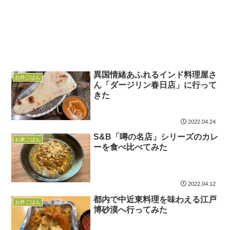
異国情緒あふれるインド料理屋さ
お外ごはん
ん「ダージリン春日店」に行って
きた
2022.04.24
S&B「噂の名店」シリーズのカレ
お家ごはん
ーを食べ比べてみた
2022.04.12
都内で中近東料理を味わえる江戸
お外ごはん
博砂漠へ行ってみた