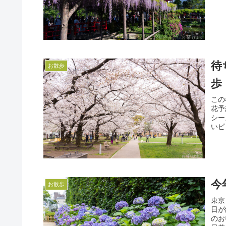
待
お散歩
歩
この
花予
シー
いピ
今
お散歩
東京
日が
のお