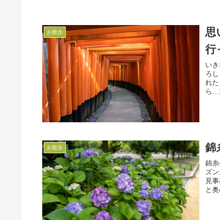
思
お散歩
行
いき
ろし
れた
ら…
錦
お散歩
錦糸
ズン
見事
と奥の