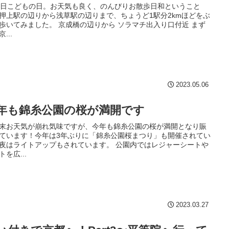
5日こどもの日。お天気も良く、のんびりお散歩日和ということ
押上駅の辺りから浅草駅の辺りまで、ちょうど1駅分2kmほどをぶ
歩いてみました。 京成橋の辺りから ソラマチ出入り口付近 まず
...
2023.05.06
年も錦糸公園の桜が満開です
末お天気が崩れ気味ですが、今年も錦糸公園の桜が満開となり賑
ています！今年は3年ぶりに「錦糸公園桜まつり」も開催されてい
夜はライトアップもされています。 公園内ではレジャーシートや
トを広...
2023.03.27