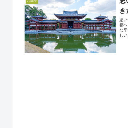
思
お散歩
き
思い
都へ
な平
しいお