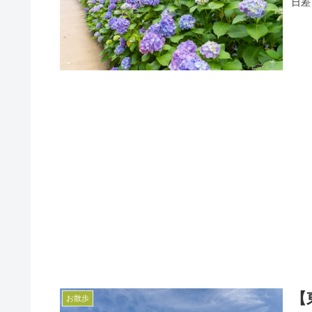
日差
【
お散歩