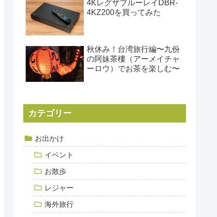
4KレグザブルーレイDBR-
4KZ200を買ってみた
秋休み！台湾旅行編〜九份
の阿妹茶樓（アーメイチャ
ーロウ）でお茶を楽しむ〜
カテゴリー
お出かけ
イベント
お散歩
レジャー
海外旅行