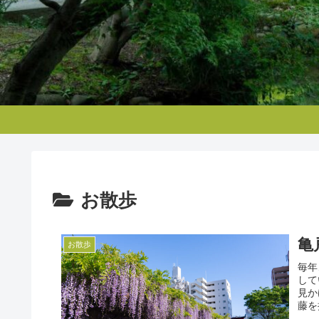
お散歩
亀
お散歩
毎年
して
見か
藤を