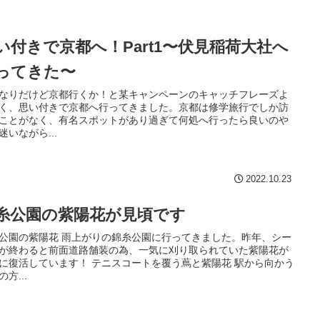
い付きで京都へ！Part1〜伏見稲荷大社へ
ってきた〜
なりだけど京都行くか！と某キャンペーンのキャッチフレーズよ
く、思い付きで京都へ行ってきました。京都は修学旅行でしか訪
ことがなく、有名スポットがあり過ぎて何処へ行ったら良いのや
迷いながら...
2022.10.23
糸公園の紫陽花が見頃です
公園の紫陽花 雨上がりの錦糸公園に行ってきました。昨年、シー
が終わると前面道路舗装の為、一気に刈り取られていた紫陽花が
に復活しています！ テニスコートを覆う蔦と紫陽花 駅から向かう
方...