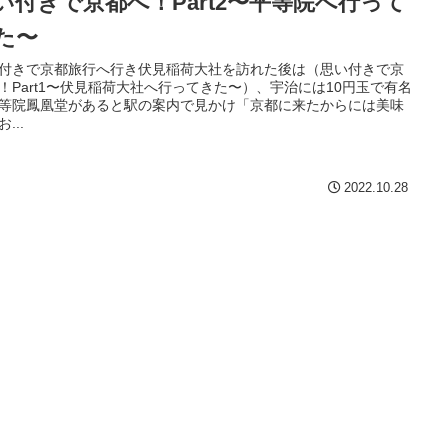
い付きで京都へ！Part2〜平等院へ行って
た〜
付きで京都旅行へ行き伏見稲荷大社を訪れた後は（思い付きで京
！Part1〜伏見稲荷大社へ行ってきた〜）、宇治には10円玉で有名
等院鳳凰堂があると駅の案内で見かけ「京都に来たからには美味
...
2022.10.28