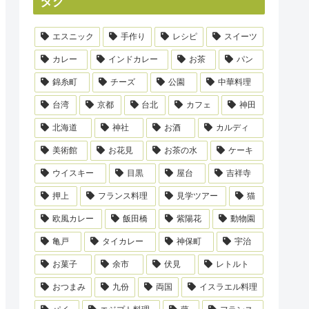
タグ
エスニック
手作り
レシピ
スイーツ
カレー
インドカレー
お茶
パン
錦糸町
チーズ
公園
中華料理
台湾
京都
台北
カフェ
神田
北海道
神社
お酒
カルディ
美術館
お花見
お茶の水
ケーキ
ウイスキー
目黒
屋台
吉祥寺
押上
フランス料理
見学ツアー
猫
欧風カレー
飯田橋
紫陽花
動物園
亀戸
タイカレー
神保町
宇治
お菓子
余市
伏見
レトルト
おつまみ
九份
両国
イスラエル料理