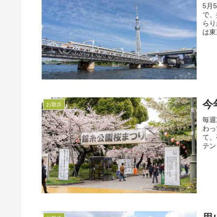
5月
で、
らり
は東京
今
お散歩
毎週
わっ
て、
テン