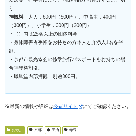
り
拝観料
：大人…600円（500円）、中高生…400円
（300円）、小学生…300円（200円）
・（）内は25名以上の団体料金。
・身体障害者手帳をお持ちの方本人と介添人1名を半
額。
・京都市観光協会の修学旅行パスポートをお持ちの場
合拝観料割引。
・鳳凰堂内部拝観 別途300円。
※最新の情報や詳細は
公式サイト
にてご確認ください。
お散歩
京都
宇治
寺院