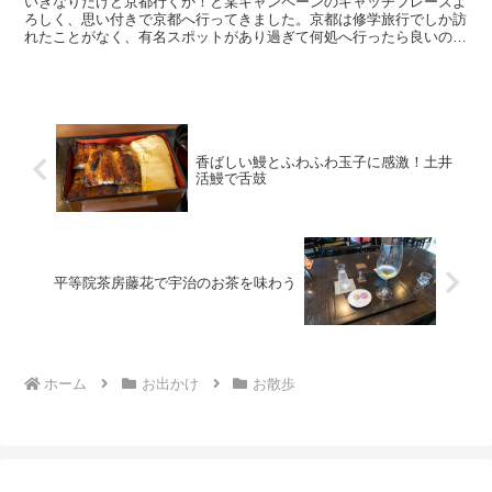
いきなりだけど京都行くか！と某キャンペーンのキャッチフレーズよ
ろしく、思い付きで京都へ行ってきました。京都は修学旅行でしか訪
れたことがなく、有名スポットがあり過ぎて何処へ行ったら良いのや
ら…迷いながらも、今回は千本鳥居を見てみたいなと、伏見...
香ばしい鰻とふわふわ玉子に感激！土井
活鰻で舌鼓
平等院茶房藤花で宇治のお茶を味わう
ホーム
お出かけ
お散歩