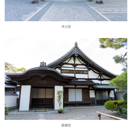
浄土院
最勝院