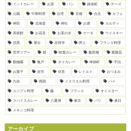
インドカレー
お茶
パン
錦糸町
チーズ
公園
中華料理
台湾
京都
台北
カフェ
神田
北海道
神社
お酒
カルディ
美術館
お花見
お茶の水
ケーキ
ウイスキー
目黒
屋台
吉祥寺
押上
フランス料理
見学ツアー
猫
欧風カレー
飯田橋
紫陽花
動物園
亀戸
タイカレー
神保町
宇治
お菓子
余市
伏見
レトルト
おつまみ
九份
両国
イスラエル料理
パイ
エジプト料理
藤
フランス
オイスター
スパイスカレー
八重洲
東京
パリ
春日
メキシコ料理
アーカイブ