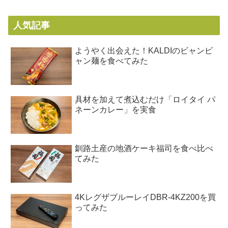
人気記事
ようやく出会えた！KALDIのビャンビ
ャン麺を食べてみた
具材を加えて煮込むだけ「ロイタイ パ
ネーンカレー」を実食
釧路土産の地酒ケーキ福司を食べ比べ
てみた
4KレグザブルーレイDBR-4KZ200を買
ってみた