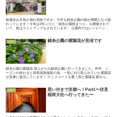
毎週末お天気が崩れ気味ですが、今年も錦糸公園の桜が満開となり賑
わっています！今年は3年ぶりに「錦糸公園桜まつり」も開催されて
いて、夜はライトアップもされています。 公園内ではレジャーシー
トやテントを広げてお花見をしている方もちらほら。 この...
錦糸公園の紫陽花が見頃です
お散歩
錦糸公園の紫陽花 雨上がりの錦糸公園に行ってきました。昨年、シ
ーズンが終わると前面道路舗装の為、一気に刈り取られていた紫陽花
が見事に復活しています！ テニスコートを覆う蔦と紫陽花 駅から向
かうと奥の方、オリナス錦糸町の向かい側辺りに、体育館...
思い付きで京都へ！Part1〜伏見
お散歩
稲荷大社へ行ってきた〜