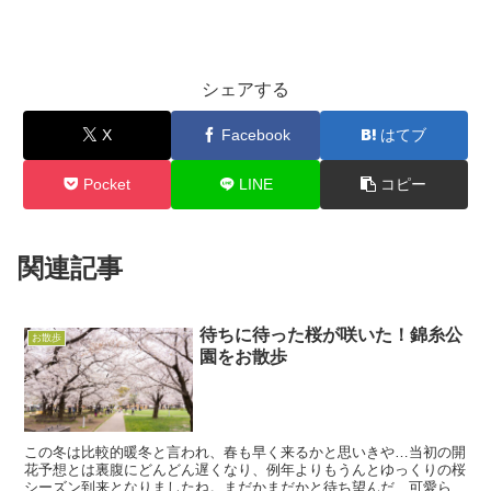
シェアする
X
Facebook
はてブ
Pocket
LINE
コピー
関連記事
待ちに待った桜が咲いた！錦糸公
お散歩
園をお散歩
この冬は比較的暖冬と言われ、春も早く来るかと思いきや…当初の開
花予想とは裏腹にどんどん遅くなり、例年よりもうんとゆっくりの桜
シーズン到来となりましたね。まだかまだかと待ち望んだ、可愛らし