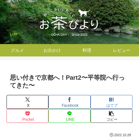
グルメ
お出かけ
料理
レビュー
思い付きで京都へ！Part2〜平等院へ行っ
てきた〜
X
Facebook
はてブ
Pocket
LINE
コピー
2022.10.28