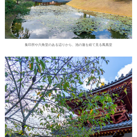
集印所や六角堂のある辺りから、池の蓮を経て見る鳳凰堂