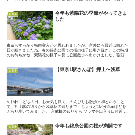
いピンクの花たちがようやく咲き誇り、天気もぐずつく中、...
今年も紫陽花の季節がやってきま
お散歩
した
東京もすっかり梅雨突入かと思われましたが、意外にも最近は晴れた
日が続きましたね。春の錦糸公園での桜の様子に引き続き、この時期
のお待ちかね…紫陽花の様子を見に公園散歩へ出かけました。強烈な
日差しに焼かれそうな紫陽花を見ると、雨が待ち遠しいよう...
【東京1駅さんぽ】押上〜浅草
お散歩
5月5日こどもの日。お天気も良く、のんびりお散歩日和ということ
で、押上駅の辺りから浅草駅の辺りまで、ちょうど1駅分2kmほどを
ぶらり歩いてみました。 京成橋の辺りから ソラマチ出入り口付近 ま
ずは東京スカイツリータウンを前にして、京成橋の辺...
今年も錦糸公園の桜が満開です
お散歩