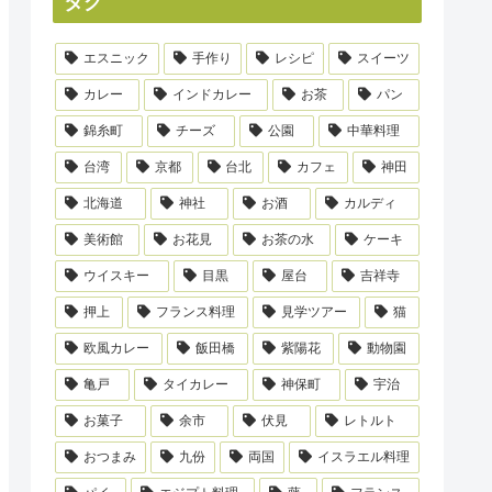
タグ
エスニック
手作り
レシピ
スイーツ
カレー
インドカレー
お茶
パン
錦糸町
チーズ
公園
中華料理
台湾
京都
台北
カフェ
神田
北海道
神社
お酒
カルディ
美術館
お花見
お茶の水
ケーキ
ウイスキー
目黒
屋台
吉祥寺
押上
フランス料理
見学ツアー
猫
欧風カレー
飯田橋
紫陽花
動物園
亀戸
タイカレー
神保町
宇治
お菓子
余市
伏見
レトルト
おつまみ
九份
両国
イスラエル料理