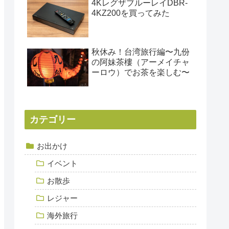
4KレグザブルーレイDBR-
4KZ200を買ってみた
秋休み！台湾旅行編〜九份
の阿妹茶樓（アーメイチャ
ーロウ）でお茶を楽しむ〜
カテゴリー
お出かけ
イベント
お散歩
レジャー
海外旅行