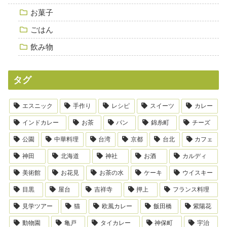
お菓子
ごはん
飲み物
タグ
エスニック
手作り
レシピ
スイーツ
カレー
インドカレー
お茶
パン
錦糸町
チーズ
公園
中華料理
台湾
京都
台北
カフェ
神田
北海道
神社
お酒
カルディ
美術館
お花見
お茶の水
ケーキ
ウイスキー
目黒
屋台
吉祥寺
押上
フランス料理
見学ツアー
猫
欧風カレー
飯田橋
紫陽花
動物園
亀戸
タイカレー
神保町
宇治