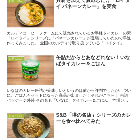
具材を加えて煮込むだけ「ロイタ
お家ごはん
イ パネーンカレー」を実食
カルディコーヒーファームにて販売されているお手軽タイカレーの素
「ロイタイ」シリーズに「パネーンカレー」が登場していたので早速
作ってみました。 全国のカルディで取り扱っている「ロイタイ」シ
リーズは、グリーンカレーやマサマンカレー、トムヤムスー...
缶詰だからとあなどれない！いな
お家ごはん
ばタイカレー＆ごはん
いなばのカレー缶詰が美味しいというのは前から評判でしたが、つい
に、ごはんもセットになった商品が出ました！それがこちら！ 缶詰
パッケージ外装 その名も「いなば タイカレー＆ごはん 本場ジャ
スミンライスとグリーンカレー」です！もうスーパーに並ん...
S&B「噂の名店」シリーズのカレ
お家ごはん
ーを食べ比べてみた