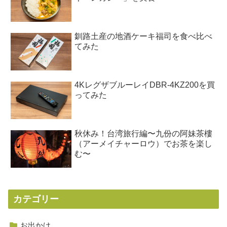
釧路土産の地酒ケーキ福司を食べ比べ
てみた
4KレグザブルーレイDBR-4KZ200を買
ってみた
秋休み！台湾旅行編〜九份の阿妹茶樓
（アーメイチャーロウ）でお茶を楽し
む〜
カテゴリー
お出かけ