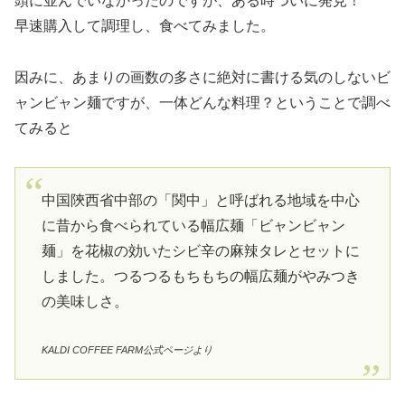
頭に並んでいなかったのですが、ある時ついに発見！
早速購入して調理し、食べてみました。
因みに、あまりの画数の多さに絶対に書ける気のしないビ
ャンビャン麺ですが、一体どんな料理？ということで調べ
てみると
中国陝西省中部の「関中」と呼ばれる地域を中心
に昔から食べられている幅広麺「ビャンビャン
麺」を花椒の効いたシビ辛の麻辣タレとセットに
しました。つるつるもちもちの幅広麺がやみつき
の美味しさ。
KALDI COFFEE FARM公式ページより