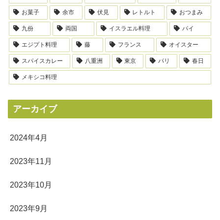
お菓子
余市
伏見
レトルト
おつまみ
九份
両国
イスラエル料理
パイ
エジプト料理
藤
フランス
オイスター
スパイスカレー
八重洲
東京
パリ
春日
メキシコ料理
アーカイブ
2024年4月
2023年11月
2023年10月
2023年9月