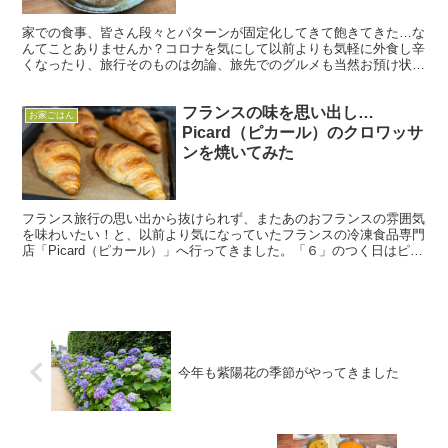
家での食事、皆さん段々とパターンが固定化してきて飽きてきた…な
んてことありませんか？コロナを気にして以前よりも気軽に外食し辛
くなったり、旅行そのものは勿論、旅先でのグルメも当然お預け状
態…なんて方も多いのではないでしょうか。 そんな時、目に...
フランスの味を思い出し…
お家ごはん
Picard（ピカール）のクロワッサ
ンを焼いてみた
フランス旅行の思い出から抜けられず、またあのおフランスの雰囲気
を味わいたい！と、以前より気になっていたフランスの冷凍食品専門
店「Picard（ピカール）」へ行ってきました。「６」のつく日はピカ
クロデーということで、毎月6日、16日、26日は...
今年も紫陽花の季節がやってきました