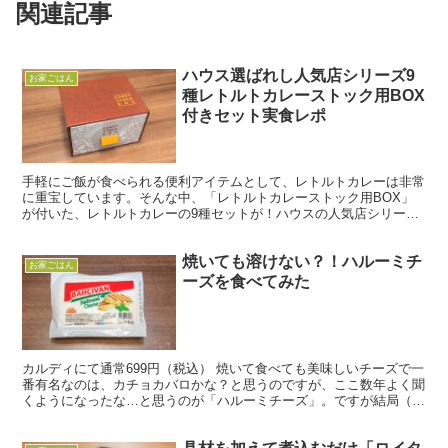
関連記事
ハウス選ばれし人気店シリーズ9
お家ごはん
種レトルトカレーストック用BOX
付きセット実食レポ
手軽にご飯が食べられる便利アイテムとして、レトルトカレーは非常
に重宝しています。そんな中、「レトルトカレーストック用BOX」
が付いた、レトルトカレーの9種セットが！ハウスの人気店シリーズ
を9種類食べ比べ出来る上に、レトルトカレーがぴったり収...
焼いても溶けない？！ハルーミチ
お家ごはん
ーズを食べてみた
カルディにて通常699円（税込） 焼いて食べても美味しいチーズで一
番有名なのは、カチョカバロかな？と思うのですが、ここ数年よく聞
くようになったな…と思うのが「ハルーミチーズ」。ですが結局（意
識して探せばあったのかもしれませんが）今まで見かけ...