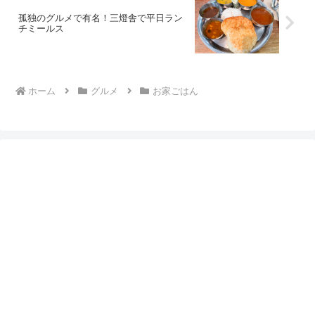
孤独のグルメで有名！三燈舎で平日ラン
チミールス
ホーム
グルメ
お家ごはん