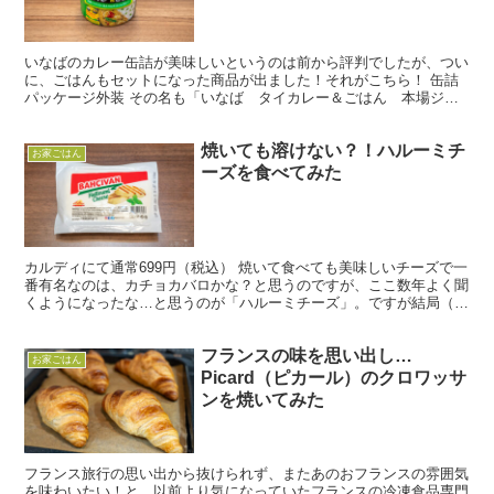
いなばのカレー缶詰が美味しいというのは前から評判でしたが、つい
に、ごはんもセットになった商品が出ました！それがこちら！ 缶詰
パッケージ外装 その名も「いなば タイカレー＆ごはん 本場ジャ
スミンライスとグリーンカレー」です！もうスーパーに並ん...
焼いても溶けない？！ハルーミチ
お家ごはん
ーズを食べてみた
カルディにて通常699円（税込） 焼いて食べても美味しいチーズで一
番有名なのは、カチョカバロかな？と思うのですが、ここ数年よく聞
くようになったな…と思うのが「ハルーミチーズ」。ですが結局（意
識して探せばあったのかもしれませんが）今まで見かけ...
フランスの味を思い出し…
お家ごはん
Picard（ピカール）のクロワッサ
ンを焼いてみた
フランス旅行の思い出から抜けられず、またあのおフランスの雰囲気
を味わいたい！と、以前より気になっていたフランスの冷凍食品専門