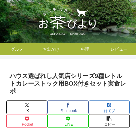
グルメ
お出かけ
料理
レビュー
ハウス選ばれし人気店シリーズ9種レトル
トカレーストック用BOX付きセット実食レ
ポ
X
Facebook
はてブ
Pocket
LINE
コピー