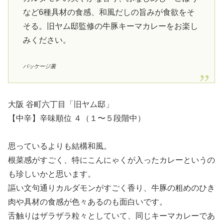
など6種具材の食感、和風だしの旨みが食欲をそ
そる。旧ヤム邸監修の牛豚キーマカレーをお楽し
みください。
パッケージ裏
大阪 谷町六丁目「旧ヤム邸」
【中辛】辛味順位 ４（１〜５段階中）
思っているよりも結構和風。
根菜感がすごく、特にこんにゃくが入ったカレーというの
も珍しいかと思います。
謳い文句通りカルダモンがすごく香り、牛豚の粗めのひき
肉や具材の食感が色々あるのも面白いです。
舌触りはザラザラ粒々としていて、同じキーマカレーであ