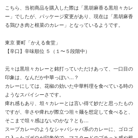
こちら、当初商品を購入した際は「黒胡麻香る黒坦々カレ
ー」でしたが、パッケージ変更があり、現在は「黒胡麻香
る鶏ひき肉と根菜のカレー」となっているようです。
東京 要町「かえる食堂」
【辛口】辛味順位 ５（１〜５段階中）
元々は黒坦々カレーと銘打っていただけあって、一口目の
印象は、なんだか中華っぽい…？
カレーにしては、花椒の効いた中華料理を食べている時の
ようなスパイシーさです。
痺れ感もあり、坦々カレーとは言い得て妙だと思ったもの
ですが、辛さや痺れが際立つ坦々麺を想定して食べると、
そこまで坦々感はないのかな？とも…
スープカレーのようなシャバシャバ系のカレーに、ゴロゴ
ロ入ったゴボウが印象的で、マスタードのプチっと感や根