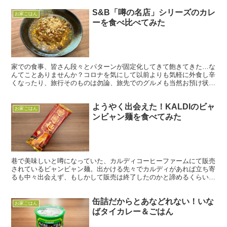
S&B「噂の名店」シリーズのカレ
お家ごはん
ーを食べ比べてみた
家での食事、皆さん段々とパターンが固定化してきて飽きてきた…な
んてことありませんか？コロナを気にして以前よりも気軽に外食し辛
くなったり、旅行そのものは勿論、旅先でのグルメも当然お預け状
態…なんて方も多いのではないでしょうか。 そんな時、目に...
ようやく出会えた！KALDIのビャ
お家ごはん
ンビャン麺を食べてみた
巷で美味しいと噂になっていた、カルディコーヒーファームにて販売
されているビャンビャン麺。出かける先々でカルディがあれば立ち寄
るも中々出会えず、もしかして販売は終了したのかと諦めるくらいに
は店頭に並んでいなかったのですが、ある時ついに発見！早...
缶詰だからとあなどれない！いな
お家ごはん
ばタイカレー＆ごはん