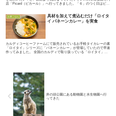
店「Picard（ピカール）」へ行ってきました。「６」のつく日はピカ
クロデーということで、毎月6日、16日、26日は...
具材を加えて煮込むだけ「ロイタ
お家ごはん
イ パネーンカレー」を実食
カルディコーヒーファームにて販売されているお手軽タイカレーの素
「ロイタイ」シリーズに「パネーンカレー」が登場していたので早速
作ってみました。 全国のカルディで取り扱っている「ロイタイ」シ
リーズは、グリーンカレーやマサマンカレー、トムヤムスー...
井の頭公園にある動物園と水生物園へ行
ってきた