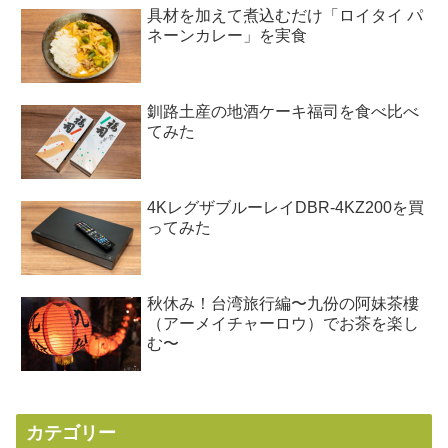
具材を加えて煮込むだけ「ロイタイ パ
ネーンカレー」を実食
釧路土産の地酒ケーキ福司を食べ比べ
てみた
4KレグザブルーレイDBR-4KZ200を買
ってみた
秋休み！台湾旅行編〜九份の阿妹茶樓
（アーメイチャーロウ）でお茶を楽し
む〜
カテゴリー