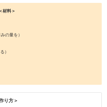
＜材料
＞
好みの量を）
ける）
作り方＞