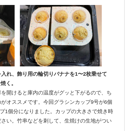
入れ、飾り用の輪切りバナナを1〜2枚乗せて
分焼く。
扉を開けると庫内の温度がグッと下がるので、ち
がオススメです。今回グラシンカップ9号が6個
カップ1個分になりました。カップの大きさで焼き時
ださい。竹串などを刺して、生焼けの生地がつい