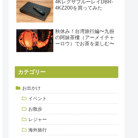
4KレグザブルーレイDBR-
4KZ200を買ってみた
秋休み！台湾旅行編〜九份
の阿妹茶樓（アーメイチャ
ーロウ）でお茶を楽しむ〜
カテゴリー
お出かけ
イベント
お散歩
レジャー
海外旅行