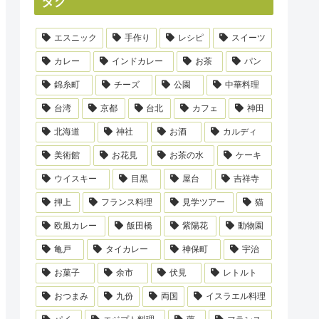
タグ
エスニック
手作り
レシピ
スイーツ
カレー
インドカレー
お茶
パン
錦糸町
チーズ
公園
中華料理
台湾
京都
台北
カフェ
神田
北海道
神社
お酒
カルディ
美術館
お花見
お茶の水
ケーキ
ウイスキー
目黒
屋台
吉祥寺
押上
フランス料理
見学ツアー
猫
欧風カレー
飯田橋
紫陽花
動物園
亀戸
タイカレー
神保町
宇治
お菓子
余市
伏見
レトルト
おつまみ
九份
両国
イスラエル料理