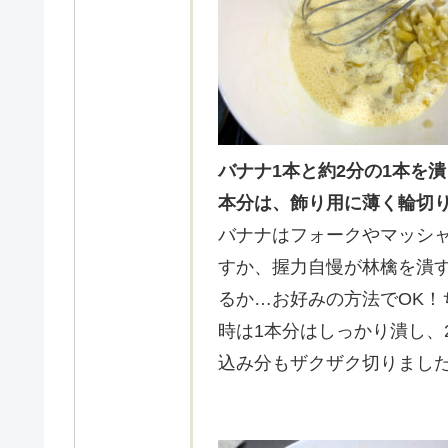
バナナ1本と約2分の1本を
本分は、飾り用に薄く輪切
バナナはフォークやマッシ
すか、握力自慢が林檎を潰
るか…お好みの方法でOK
時は1本分はしっかり潰し、
込み分もザクザク切りまし