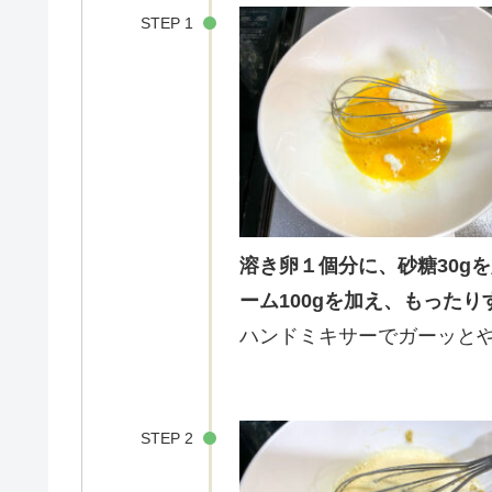
STEP 1
溶き卵１個分に、砂糖30g
ーム100gを加え、もった
ハンドミキサーでガーッと
STEP 2