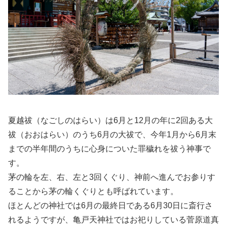
夏越祓（なごしのはらい）は6月と12月の年に2回ある大
祓（おおはらい）のうち6月の大祓で、今年1月から6月末
までの半年間のうちに心身についた罪穢れを祓う神事で
す。
茅の輪を左、右、左と3回くぐり、神前へ進んでお参りす
ることから茅の輪くぐりとも呼ばれています。
ほとんどの神社では6月の最終日である6月30日に斎行さ
れるようですが、亀戸天神社ではお祀りしている菅原道真