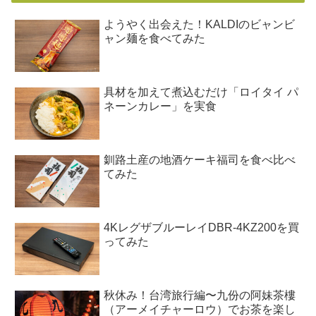
ようやく出会えた！KALDIのビャンビ
ャン麺を食べてみた
具材を加えて煮込むだけ「ロイタイ パ
ネーンカレー」を実食
釧路土産の地酒ケーキ福司を食べ比べ
てみた
4KレグザブルーレイDBR-4KZ200を買
ってみた
秋休み！台湾旅行編〜九份の阿妹茶樓
（アーメイチャーロウ）でお茶を楽し