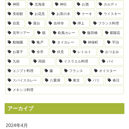
神田
北海道
神社
お酒
カルディ
美術館
お花見
お茶の水
ケーキ
ウイスキー
目黒
屋台
吉祥寺
押上
フランス料理
見学ツアー
猫
欧風カレー
飯田橋
紫陽花
動物園
亀戸
タイカレー
神保町
宇治
お菓子
余市
伏見
レトルト
おつまみ
九份
両国
イスラエル料理
パイ
エジプト料理
藤
フランス
オイスター
スパイスカレー
八重洲
東京
パリ
春日
メキシコ料理
アーカイブ
2024年4月