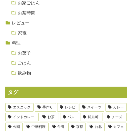
お家ごはん
お茶時間
レビュー
家電
料理
お菓子
ごはん
飲み物
タグ
エスニック
手作り
レシピ
スイーツ
カレー
インドカレー
お茶
パン
錦糸町
チーズ
公園
中華料理
台湾
京都
台北
カフェ