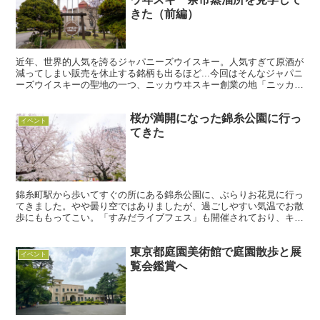
きた（前編）
近年、世界的人気を誇るジャパニーズウイスキー。人気すぎて原酒が
減ってしまい販売を休止する銘柄も出るほど...今回はそんなジャパニ
ーズウイスキーの聖地の一つ、ニッカウヰスキー創業の地「ニッカウ
ヰスキー北海道工場・余市蒸溜所」の見学ツアーに参加...
桜が満開になった錦糸公園に行っ
イベント
てきた
錦糸町駅から歩いてすぐの所にある錦糸公園に、ぶらりお花見に行っ
てきました。やや曇り空ではありましたが、過ごしやすい気温でお散
歩にももってこい。「すみだライブフェス」も開催されており、キッ
チンカーも出店していてとても賑わっていましたよ。レジャ...
東京都庭園美術館で庭園散歩と展
イベント
覧会鑑賞へ