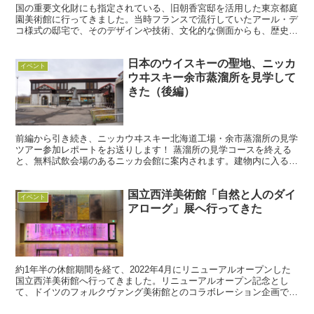
国の重要文化財にも指定されている、旧朝香宮邸を活用した東京都庭
園美術館に行ってきました。当時フランスで流行していたアール・デ
コ様式の邸宅で、そのデザインや技術、文化的な側面からも、歴史的
な価値の高い建造物です。展覧会を開催中に限り、その建物...
日本のウイスキーの聖地、ニッカ
イベント
ウヰスキー余市蒸溜所を見学して
きた（後編）
前編から引き続き、ニッカウヰスキー北海道工場・余市蒸溜所の見学
ツアー参加レポートをお送りします！ 蒸溜所の見学コースを終える
と、無料試飲会場のあるニッカ会館に案内されます。建物内に入ると
お馴染みのヒゲのおじさんマークと「2階 試飲会場」の案...
国立西洋美術館「自然と人のダイ
イベント
アローグ」展へ行ってきた
約1年半の休館期間を経て、2022年4月にリニューアルオープンした
国立西洋美術館へ行ってきました。リニューアルオープン記念とし
て、ドイツのフォルクヴァング美術館とのコラボレーション企画で
す。 自然と人のダイアローグフリードリヒ、モネ、ゴッホ...