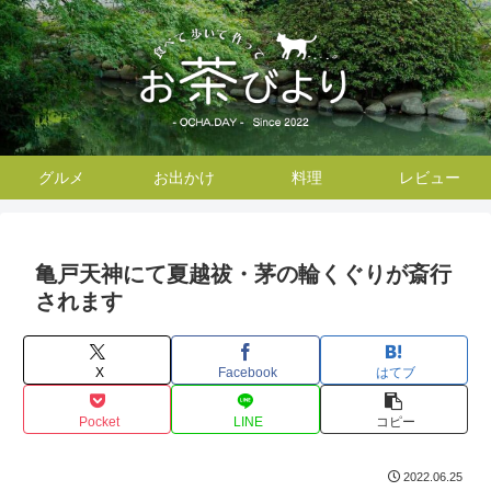
グルメ
お出かけ
料理
レビュー
亀戸天神にて夏越祓・茅の輪くぐりが斎行
されます
X
Facebook
はてブ
Pocket
LINE
コピー
2022.06.25