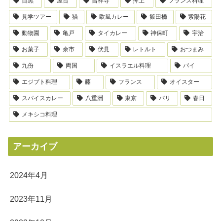
目黒
屋台
吉祥寺
押上
フランス料理
見学ツアー
猫
欧風カレー
飯田橋
紫陽花
動物園
亀戸
タイカレー
神保町
宇治
お菓子
余市
伏見
レトルト
おつまみ
九份
両国
イスラエル料理
パイ
エジプト料理
藤
フランス
オイスター
スパイスカレー
八重洲
東京
パリ
春日
メキシコ料理
アーカイブ
2024年4月
2023年11月