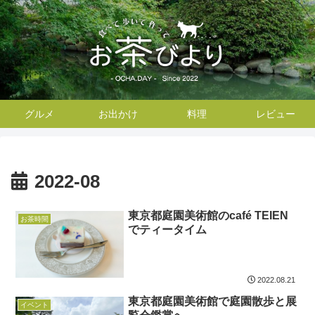
グルメ
お出かけ
料理
レビュー
2022-08
東京都庭園美術館のcafé TEIEN
お茶時間
でティータイム
2022.08.21
東京都庭園美術館で庭園散歩と展
イベント