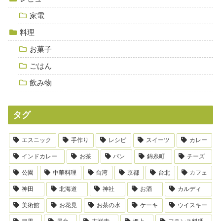
家電
料理
お菓子
ごはん
飲み物
タグ
エスニック
手作り
レシピ
スイーツ
カレー
インドカレー
お茶
パン
錦糸町
チーズ
公園
中華料理
台湾
京都
台北
カフェ
神田
北海道
神社
お酒
カルディ
美術館
お花見
お茶の水
ケーキ
ウイスキー