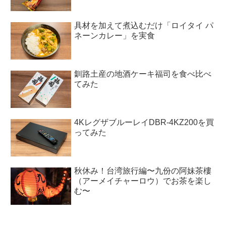
具材を加えて煮込むだけ「ロイタイ パ
ネーンカレー」を実食
釧路土産の地酒ケーキ福司を食べ比べ
てみた
4KレグザブルーレイDBR-4KZ200を買
ってみた
秋休み！台湾旅行編〜九份の阿妹茶樓
（アーメイチャーロウ）でお茶を楽し
む〜