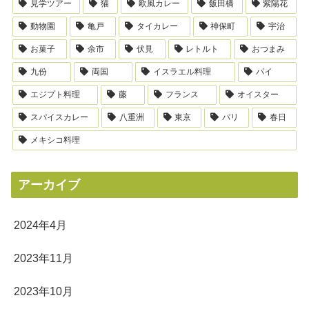
見学ツアー
猫
欧風カレー
飯田橋
紫陽花
動物園
亀戸
タイカレー
神保町
宇治
お菓子
余市
伏見
レトルト
おつまみ
九份
両国
イスラエル料理
パイ
エジプト料理
藤
フランス
オイスター
スパイスカレー
八重洲
東京
パリ
春日
メキシコ料理
アーカイブ
2024年4月
2023年11月
2023年10月