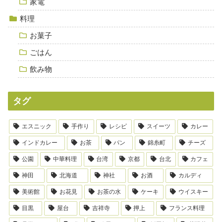
家電
料理
お菓子
ごはん
飲み物
タグ
エスニック
手作り
レシピ
スイーツ
カレー
インドカレー
お茶
パン
錦糸町
チーズ
公園
中華料理
台湾
京都
台北
カフェ
神田
北海道
神社
お酒
カルディ
美術館
お花見
お茶の水
ケーキ
ウイスキー
目黒
屋台
吉祥寺
押上
フランス料理