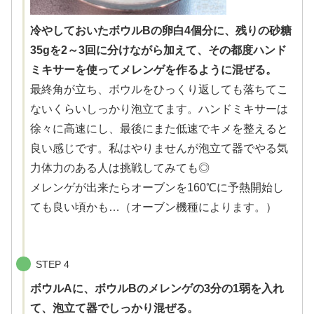
冷やしておいたボウルBの卵白4個分に、残りの砂糖
35gを2～3回に分けながら加えて、その都度ハンド
ミキサーを使ってメレンゲを作るように混ぜる。
最終角が立ち、ボウルをひっくり返しても落ちてこ
ないくらいしっかり泡立てます。ハンドミキサーは
徐々に高速にし、最後にまた低速でキメを整えると
良い感じです。私はやりませんが泡立て器でやる気
力体力のある人は挑戦してみても◎
メレンゲが出来たらオーブンを160℃に予熱開始し
ても良い頃かも…（オーブン機種によります。）
STEP 4
ボウルAに、ボウルBのメレンゲの3分の1弱を入れ
て、泡立て器でしっかり混ぜる。