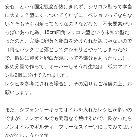
安心、という固定観念が抜けきれず、シリコン型って本当
に大丈夫？型にくっついてくれずに、ペショッってならな
い？そもそも四角ってどうなの？などなど、不安要素がい
っぱいあった為、15cm四角シリコン型という未知の型だ
ったのと、完璧に卵黄と卵白を分けられた訳じゃないので
（何せパックごと落としてクシャリとやってしまったの
で、微妙に卵黄と卵白が混じってる部分もあったり…）、
多め分量で作って、オーバーしそうな生地は、紙のマフィ
ン型2個に分けて入れました。
レシピを参考にされる場合は、その辺りもご考慮の上、お
願いします。
また、シフォンケーキってオイルを入れたレシピが多いの
ですが、ノンオイルでも問題なく焼けるので、良かったら
ノンオイルでギルティ―フリーなスイーツにしてみてはい
かがでしょうか？笑