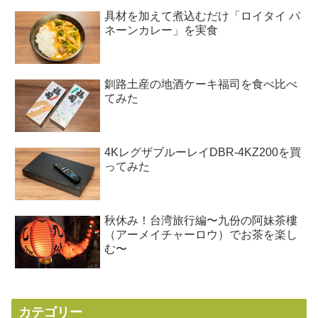
具材を加えて煮込むだけ「ロイタイ パ
ネーンカレー」を実食
釧路土産の地酒ケーキ福司を食べ比べ
てみた
4KレグザブルーレイDBR-4KZ200を買
ってみた
秋休み！台湾旅行編〜九份の阿妹茶樓
（アーメイチャーロウ）でお茶を楽し
む〜
カテゴリー