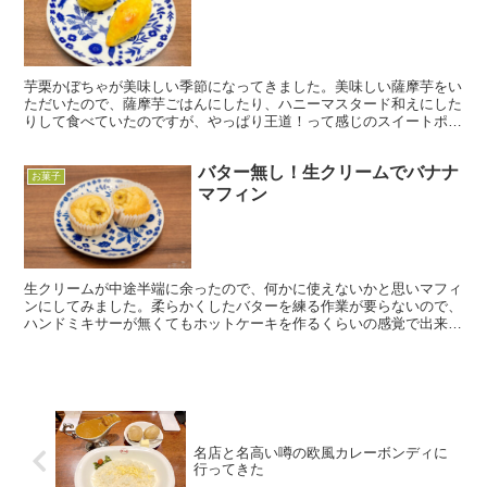
芋栗かぼちゃが美味しい季節になってきました。美味しい薩摩芋をい
ただいたので、薩摩芋ごはんにしたり、ハニーマスタード和えにした
りして食べていたのですが、やっぱり王道！って感じのスイートポテ
トも作ろう！ということで、おやつタイムに合わせてお菓子...
バター無し！生クリームでバナナ
お菓子
マフィン
生クリームが中途半端に余ったので、何かに使えないかと思いマフィ
ンにしてみました。柔らかくしたバターを練る作業が要らないので、
ハンドミキサーが無くてもホットケーキを作るくらいの感覚で出来ち
ゃいます。バターではなくサラダ油などで作るマフィンもお...
名店と名高い噂の欧風カレーボンディに
行ってきた