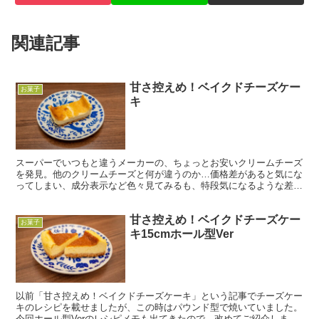
関連記事
甘さ控えめ！ベイクドチーズケー
お菓子
キ
スーパーでいつもと違うメーカーの、ちょっとお安いクリームチーズ
を発見。他のクリームチーズと何が違うのか…価格差があると気にな
ってしまい、成分表示など色々見てみるも、特段気になるような差は
見つからず…これは食べてみるのが早い！と、試しに購入す...
甘さ控えめ！ベイクドチーズケー
お菓子
キ15cmホール型Ver
以前「甘さ控えめ！ベイクドチーズケーキ」という記事でチーズケー
キのレシピを載せましたが、この時はパウンド型で焼いていました。
今回ホール型Verのレシピメモも出てきたので、改めてご紹介します