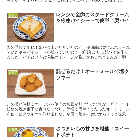
ね。 と言っても、ほぼ同じレシピで、気分によって若干...
レンジで全卵カスタードクリーム
お菓子
＆冷凍パイシートで簡単！梨パイ
梨の季節ですね！梨を沢山いただいたのと、冷凍庫の奥で忘れ去られ
ていた冷凍パイシートが残っていたので、約1年ぶりに梨パイを作り
ました。パイというと洋梨のイメージが強いかもしれませんが、和梨
も美味しいので、たまには違う食べ方で食べてみようかな？...
混ぜるだけ！オートミールで塩ク
お菓子
ッキー
この暑い時期にオーブンを使うのも気が引けたのですが、どうしても
粉物の焼き菓子が食べたくなり、手軽で簡単そうだったオートミール
を使ったクッキーを作りました。今回は暑さのせいかちょっと塩気が
欲しいな…と、岩塩を散らして所々しょっぱみのある素朴な...
さつまいもの甘さを堪能！スイー
お菓子
トポテト