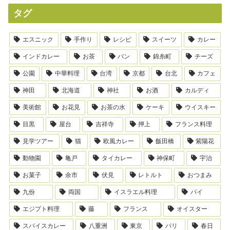
タグ
エスニック
手作り
レシピ
スイーツ
カレー
インドカレー
お茶
パン
錦糸町
チーズ
公園
中華料理
台湾
京都
台北
カフェ
神田
北海道
神社
お酒
カルディ
美術館
お花見
お茶の水
ケーキ
ウイスキー
目黒
屋台
吉祥寺
押上
フランス料理
見学ツアー
猫
欧風カレー
飯田橋
紫陽花
動物園
亀戸
タイカレー
神保町
宇治
お菓子
余市
伏見
レトルト
おつまみ
九份
両国
イスラエル料理
パイ
エジプト料理
藤
フランス
オイスター
スパイスカレー
八重洲
東京
パリ
春日