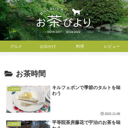
グルメ
お出かけ
料理
レビュー
お茶時間
キルフェボンで季節のタルトを味
お茶時間
わう
2022.11.08
平等院茶房藤花で宇治のお茶を味
お茶時間