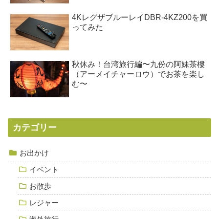
4KレグザブルーレイDBR-4KZ200を買
ってみた
秋休み！台湾旅行編〜九份の阿妹茶樓
（アーメイチャーロウ）でお茶を楽し
む〜
カテゴリー
お出かけ
イベント
お散歩
レジャー