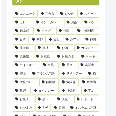
タグ
エスニック
手作り
レシピ
スイーツ
カレー
インドカレー
お茶
パン
錦糸町
チーズ
公園
中華料理
台湾
京都
台北
カフェ
神田
北海道
神社
お酒
カルディ
美術館
お花見
お茶の水
ケーキ
ウイスキー
目黒
屋台
吉祥寺
押上
フランス料理
見学ツアー
猫
欧風カレー
飯田橋
紫陽花
動物園
亀戸
タイカレー
神保町
宇治
お菓子
余市
伏見
レトルト
おつまみ
九份
両国
イスラエル料理