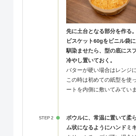
先に土台となる部分を作る
ビスケット60gをビニル袋
馴染ませたら、型の底にス
冷やし置いておく。
バターが硬い場合はレンジに
この時は初めての紙型を使
ートを内側に敷いてみてい
ボウルに、常温に置いて柔ら
STEP 2
ム状になるようにハンドミ