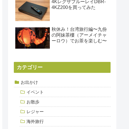
4KレグザブルーレイDBR-
4KZ200を買ってみた
秋休み！台湾旅行編〜九份
の阿妹茶樓（アーメイチャ
ーロウ）でお茶を楽しむ〜
カテゴリー
お出かけ
イベント
お散歩
レジャー
海外旅行