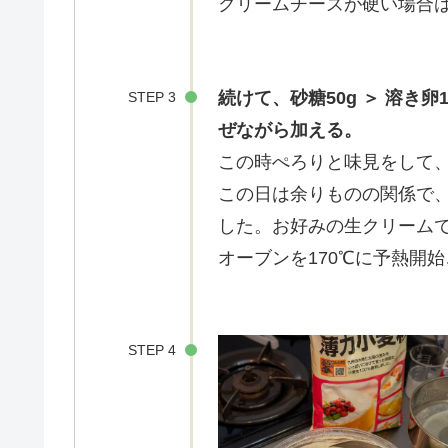
クリームチーズが硬い場合
続けて、砂糖50g ＞ 溶き卵
STEP 3
ぜながら加える。
この時ぺろりと味見をして
この日は余りものの関係で
した。お好みの生クリーム
オーブンを170℃に予熱開
STEP 4