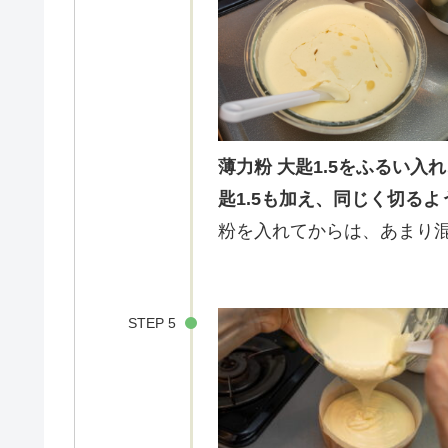
薄力粉 大匙1.5をふるい
匙1.5も加え、同じく切る
粉を入れてからは、あまり
STEP 5