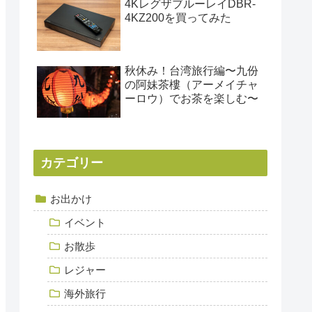
4KレグザブルーレイDBR-
4KZ200を買ってみた
秋休み！台湾旅行編〜九份
の阿妹茶樓（アーメイチャ
ーロウ）でお茶を楽しむ〜
カテゴリー
お出かけ
イベント
お散歩
レジャー
海外旅行