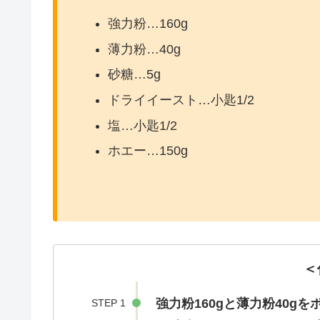
強力粉…160g
薄力粉…40g
砂糖…5g
ドライイースト…小匙1/2
塩…小匙1/2
ホエー…150g
＜
強力粉160gと薄力粉40
STEP 1