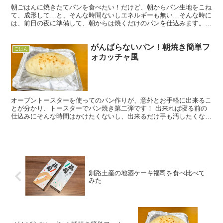
朝ごはんに焼きたてパンを食べたい！だけど、朝からパン生地をこね
て、成形して…と、そんな時間ないしエネルギーも無い…そんな時に
は、前日の夜に準備して、朝からは焼くだけのパンを仕込みます。
そんなこと出来るの？パン作りって手間がかかって大変そう...
がんばらないパン！朝焼き簡単フ
ごはん
ォカッチャ風
オーブントースターを使ってのパン作りが、意外とお手軽に出来るこ
とが分かり、トースターでパン焼き第二弾です！ 出来れば寝る前の
仕込みにそんな時間はかけたくないし、出来るだけ手も汚したくなけ
れば、洗い物も少なくしたい。そんな訳で、限りなく手をか...
釧路土産の地酒ケーキ福司を食べ比べて
みた