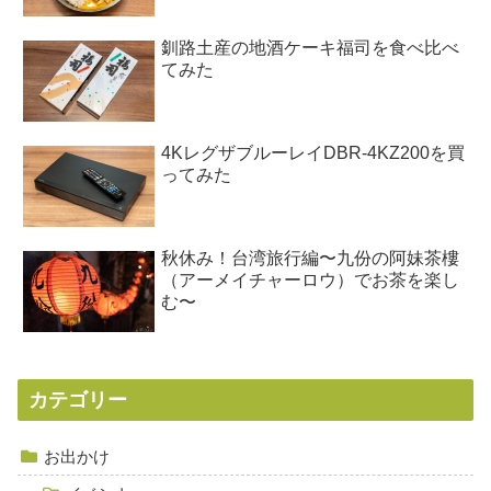
釧路土産の地酒ケーキ福司を食べ比べ
てみた
4KレグザブルーレイDBR-4KZ200を買
ってみた
秋休み！台湾旅行編〜九份の阿妹茶樓
（アーメイチャーロウ）でお茶を楽し
む〜
カテゴリー
お出かけ