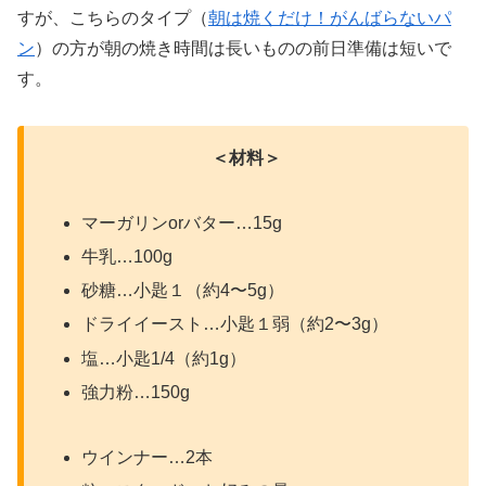
すが、こちらのタイプ（
朝は焼くだけ！がんばらないパ
ン
）の方が朝の焼き時間は長いものの前日準備は短いで
す。
＜材料＞
マーガリンorバター…15g
牛乳…100g
砂糖…小匙１（約4〜5g）
ドライイースト…小匙１弱（約2〜3g）
塩…小匙1/4（約1g）
強力粉…150g
ウインナー…2本