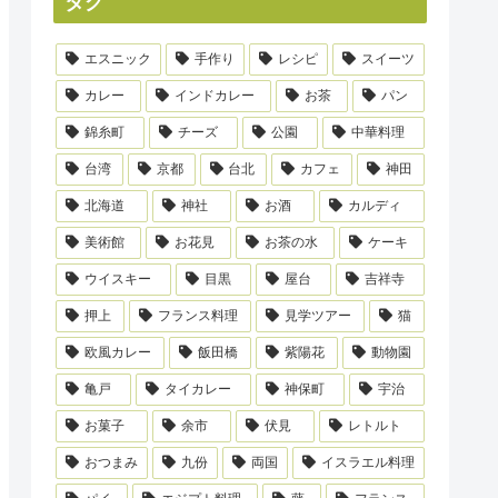
タグ
エスニック
手作り
レシピ
スイーツ
カレー
インドカレー
お茶
パン
錦糸町
チーズ
公園
中華料理
台湾
京都
台北
カフェ
神田
北海道
神社
お酒
カルディ
美術館
お花見
お茶の水
ケーキ
ウイスキー
目黒
屋台
吉祥寺
押上
フランス料理
見学ツアー
猫
欧風カレー
飯田橋
紫陽花
動物園
亀戸
タイカレー
神保町
宇治
お菓子
余市
伏見
レトルト
おつまみ
九份
両国
イスラエル料理