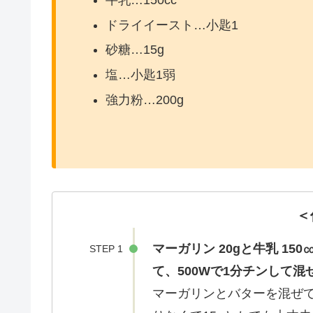
牛乳…150cc
ドライイースト…小匙1
砂糖…15g
塩…小匙1弱
強力粉…200g
＜
マーガリン 20gと牛乳 1
STEP 1
て、500Wで1分チンして混
マーガリンとバターを混ぜ