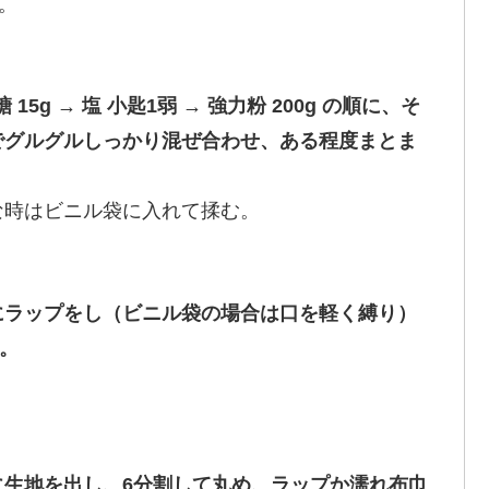
。
15g → 塩 小匙1弱 → 強力粉 200g の順に、そ
でグルグルしっかり混ぜ合わせ、ある程度まとま
な時はビニル袋に入れて揉む。
にラップをし（ビニル袋の場合は口を軽く縛り）
る。
に生地を出し、6分割して丸め、ラップか濡れ布巾