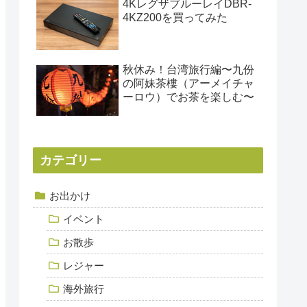
4KレグザブルーレイDBR-
4KZ200を買ってみた
秋休み！台湾旅行編〜九份
の阿妹茶樓（アーメイチャ
ーロウ）でお茶を楽しむ〜
カテゴリー
お出かけ
イベント
お散歩
レジャー
海外旅行