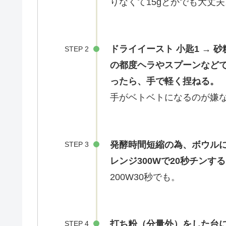
りなくて15gとかでも大丈夫
ドライイースト 小匙1 → 砂糖 
STEP 2
の都度ヘラやスプーンなど
ったら、手で軽く捏ねる。
手がベトベトになるのが嫌
発酵時間短縮の為、ボウル
STEP 3
レンジ300Wで20秒チンす
200W30秒でも。
打ち粉（分量外）をした台
STEP 4