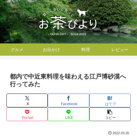
グルメ
お出かけ
料理
レビュー
都内で中近東料理を味わえる江戸博砂漠へ
行ってみた
X
Facebook
はてブ
Pocket
LINE
コピー
2022.03.26