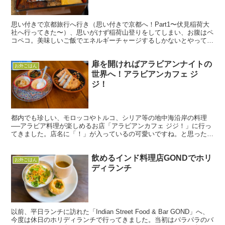
思い付きで京都旅行へ行き（思い付きで京都へ！Part1〜伏見稲荷大
社へ行ってきた〜）、思いがけず稲荷山登りをしてしまい、お腹はペ
コペコ。美味しいご飯でエネルギーチャージするしかないとやってき
たのは「炭焼鰻 土井活鰻」さんです。炭焼きにこだわ...
扉を開ければアラビアンナイトの
お外ごはん
世界へ！アラビアンカフェ ジ
ジ！
都内でも珍しい、モロッコやトルコ、シリア等の地中海沿岸の料理
──アラビア料理が楽しめるお店「アラビアンカフェ ジジ！」に行っ
てきました。店名に「！」が入っているの可愛いですね。と思った
ら、「ジジ」はトルコ語で「可愛い」という意味らしいです。...
飲めるインド料理店GONDでホリ
お外ごはん
ディランチ
以前、平日ランチに訪れた「Indian Street Food & Bar GOND」へ、
今度は休日のホリディランチで行ってきました。当初はパラパラのバ