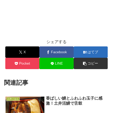
シェアする
X
Facebook
はてブ
Pocket
LINE
コピー
関連記事
香ばしい鰻とふわふわ玉子に感
お外ごはん
激！土井活鰻で舌鼓