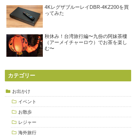
4KレグザブルーレイDBR-4KZ200を買
ってみた
秋休み！台湾旅行編〜九份の阿妹茶樓
（アーメイチャーロウ）でお茶を楽し
む〜
カテゴリー
お出かけ
イベント
お散歩
レジャー
海外旅行