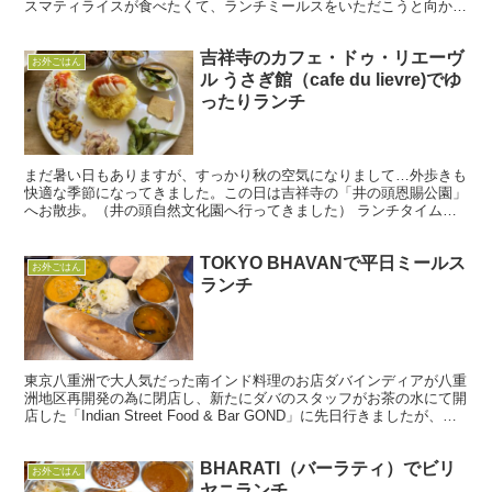
スマティライスが食べたくて、ランチミールスをいただこうと向かっ
たのですが、お店についてメ...
吉祥寺のカフェ・ドゥ・リエーヴ
お外ごはん
ル うさぎ館（cafe du lievre)でゆ
ったりランチ
まだ暑い日もありますが、すっかり秋の空気になりまして…外歩きも
快適な季節になってきました。この日は吉祥寺の「井の頭恩賜公園」
へお散歩。（井の頭自然文化園へ行ってきました） ランチタイムに
「カフェ・ドゥ・リエーヴル うさぎ館（cafe du ...
TOKYO BHAVANで平日ミールス
お外ごはん
ランチ
東京八重洲で大人気だった南インド料理のお店ダバインディアが八重
洲地区再開発の為に閉店し、新たにダバのスタッフがお茶の水にて開
店した「Indian Street Food & Bar GOND」に先日行きましたが、今
度はゴンドよりも少し早い4...
BHARATI（バーラティ）でビリ
お外ごはん
ヤニランチ