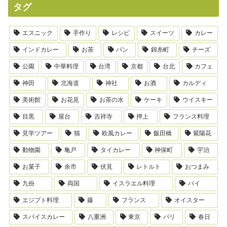
タグ
エスニック
手作り
レシピ
スイーツ
カレー
インドカレー
お茶
パン
錦糸町
チーズ
公園
中華料理
台湾
京都
台北
カフェ
神田
北海道
神社
お酒
カルディ
美術館
お花見
お茶の水
ケーキ
ウイスキー
目黒
屋台
吉祥寺
押上
フランス料理
見学ツアー
猫
欧風カレー
飯田橋
紫陽花
動物園
亀戸
タイカレー
神保町
宇治
お菓子
余市
伏見
レトルト
おつまみ
九份
両国
イスラエル料理
パイ
エジプト料理
藤
フランス
オイスター
スパイスカレー
八重洲
東京
パリ
春日