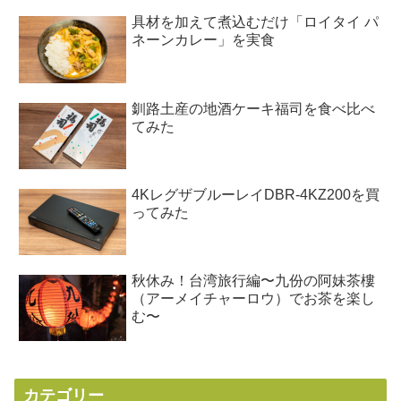
具材を加えて煮込むだけ「ロイタイ パ
ネーンカレー」を実食
釧路土産の地酒ケーキ福司を食べ比べ
てみた
4KレグザブルーレイDBR-4KZ200を買
ってみた
秋休み！台湾旅行編〜九份の阿妹茶樓
（アーメイチャーロウ）でお茶を楽し
む〜
カテゴリー