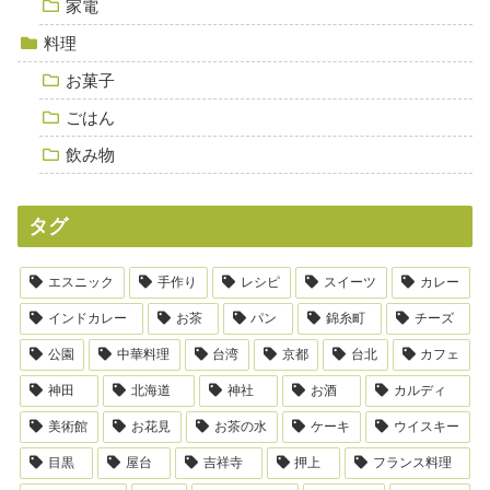
家電
料理
お菓子
ごはん
飲み物
タグ
エスニック
手作り
レシピ
スイーツ
カレー
インドカレー
お茶
パン
錦糸町
チーズ
公園
中華料理
台湾
京都
台北
カフェ
神田
北海道
神社
お酒
カルディ
美術館
お花見
お茶の水
ケーキ
ウイスキー
目黒
屋台
吉祥寺
押上
フランス料理