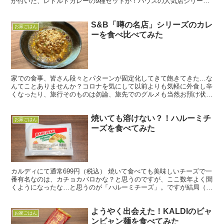
が付いた、レトルトカレーの9種セットが！ハウスの人気店シリーズ
を9種類食べ比べ出来る上に、レトルトカレーがぴったり収...
S&B「噂の名店」シリーズのカレ
お家ごはん
ーを食べ比べてみた
家での食事、皆さん段々とパターンが固定化してきて飽きてきた…な
んてことありませんか？コロナを気にして以前よりも気軽に外食し辛
くなったり、旅行そのものは勿論、旅先でのグルメも当然お預け状
態…なんて方も多いのではないでしょうか。 そんな時、目に...
焼いても溶けない？！ハルーミチ
お家ごはん
ーズを食べてみた
カルディにて通常699円（税込） 焼いて食べても美味しいチーズで一
番有名なのは、カチョカバロかな？と思うのですが、ここ数年よく聞
くようになったな…と思うのが「ハルーミチーズ」。ですが結局（意
識して探せばあったのかもしれませんが）今まで見かけ...
ようやく出会えた！KALDIのビャ
お家ごはん
ンビャン麺を食べてみた