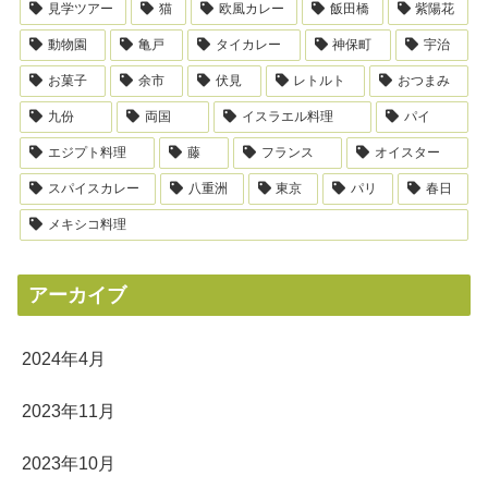
見学ツアー
猫
欧風カレー
飯田橋
紫陽花
動物園
亀戸
タイカレー
神保町
宇治
お菓子
余市
伏見
レトルト
おつまみ
九份
両国
イスラエル料理
パイ
エジプト料理
藤
フランス
オイスター
スパイスカレー
八重洲
東京
パリ
春日
メキシコ料理
アーカイブ
2024年4月
2023年11月
2023年10月