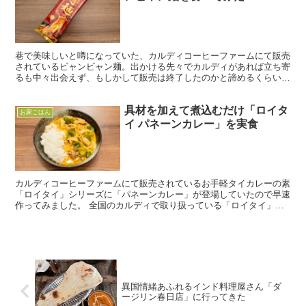
巷で美味しいと噂になっていた、カルディコーヒーファームにて販売
されているビャンビャン麺。出かける先々でカルディがあれば立ち寄
るも中々出会えず、もしかして販売は終了したのかと諦めるくらいに
は店頭に並んでいなかったのですが、ある時ついに発見！早...
具材を加えて煮込むだけ「ロイタ
お家ごはん
イ パネーンカレー」を実食
カルディコーヒーファームにて販売されているお手軽タイカレーの素
「ロイタイ」シリーズに「パネーンカレー」が登場していたので早速
作ってみました。 全国のカルディで取り扱っている「ロイタイ」シ
リーズは、グリーンカレーやマサマンカレー、トムヤムスー...
異国情緒あふれるインド料理屋さん「ダ
ージリン春日店」に行ってきた