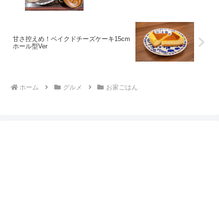
甘さ控えめ！ベイクドチーズケーキ15cm
ホール型Ver
ホーム
グルメ
お家ごはん