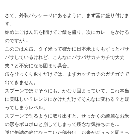
さて、外装パッケージにあるように、まず器に盛り付けま
す。
始めにごはん缶を開けてご飯を盛り、次にカレーをかける
のですが…
このごはん缶、タイ米って確かに日本米よりもずっとパサ
パサしているけれど、こんなにパサパサカチカチで大丈
夫？と不安になる固まり具合。
缶をひっくり返すだけでは、まずカッチカチのガチガチで
出てきません。
スプーンでほぐそうにも、かなり固まっていて、これ本当
に美味しい？レンジにかけただけでそんなに変わる？と疑
ってしまうレベル。
スプーンで削るように取り出すと、せっかくの綺麗なお米
の形をボロボロと崩してしまって残念な気持ちにも…
逆に缶詰の底になっていた部分は、お米がギュッと固まっ