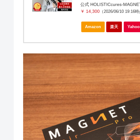
公式 HOLISTICcures-MAGNET
￥ 14,300
（2026/06/10 19:16
Amazon
楽天
Yah