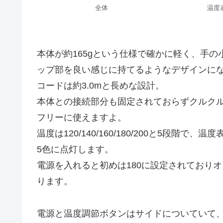
全体
温度
本体が約165gという仕様で確かに軽く、手
ップ部を良い感じに持てるようなデザインに
コードは約3.0mと長めな設計。
本体との接続部分も固定されておらずクルク
フリーに使えますよ。
温度は120/140/160/180/200と5段階
5色に点灯します。
電源を入れると初めは180に設定されており
ります。
電源と温度調節ボタンはサイドについていて