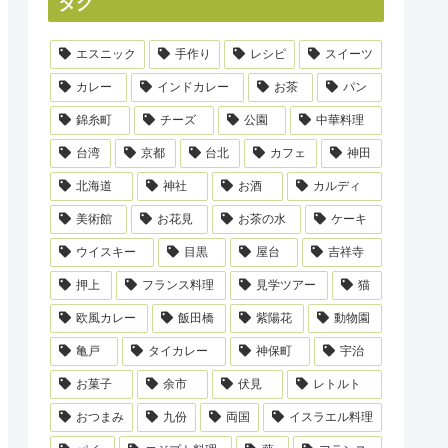
タグ
エスニック
手作り
レシピ
スイーツ
カレー
インドカレー
お茶
パン
錦糸町
チーズ
公園
中華料理
台湾
京都
台北
カフェ
神田
北海道
神社
お酒
カルディ
美術館
お花見
お茶の水
ケーキ
ウイスキー
目黒
屋台
吉祥寺
押上
フランス料理
見学ツアー
猫
欧風カレー
飯田橋
紫陽花
動物園
亀戸
タイカレー
神保町
宇治
お菓子
余市
伏見
レトルト
おつまみ
九份
両国
イスラエル料理