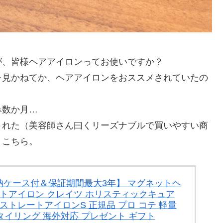
が、皆様ヘアアイロンってお使いですか？
を見かねてか、ヘアアイロンをおススメされていたの
み数か月…
された（美容師さん曰くリーズナブルで買いやすい商
）こちら。
ケース付＆保証期間最大3年】 マグネットヘ
ートアイロン クレイツ ホリスティックキュア
ストレートアイロンS 正規品 プロ コテ 軽量
スタイリング 海外対応 プレゼント ギフト