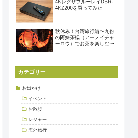
4KレグザブルーレイDBR-
4KZ200を買ってみた
秋休み！台湾旅行編〜九份
の阿妹茶樓（アーメイチャ
ーロウ）でお茶を楽しむ〜
カテゴリー
お出かけ
イベント
お散歩
レジャー
海外旅行