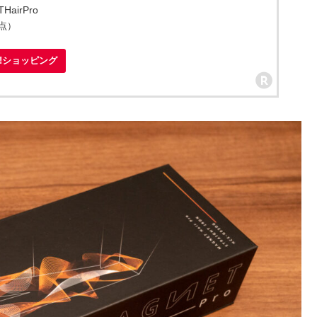
HairPro
時点）
oo!ショッピング