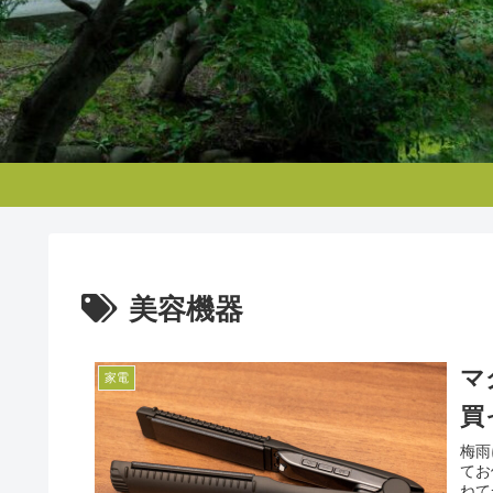
美容機器
マ
家電
買
梅雨
てお
ねて