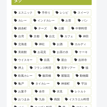
タグ
エスニック
手作り
レシピ
スイーツ
カレー
インドカレー
お茶
パン
錦糸町
チーズ
公園
中華料理
台湾
京都
台北
カフェ
神田
北海道
神社
お酒
カルディ
美術館
お花見
お茶の水
ケーキ
ウイスキー
目黒
屋台
吉祥寺
押上
フランス料理
見学ツアー
猫
欧風カレー
飯田橋
紫陽花
動物園
亀戸
タイカレー
神保町
宇治
お菓子
余市
伏見
レトルト
おつまみ
九份
両国
イスラエル料理