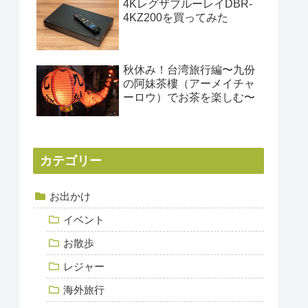
4KレグザブルーレイDBR-
4KZ200を買ってみた
秋休み！台湾旅行編〜九份
の阿妹茶樓（アーメイチャ
ーロウ）でお茶を楽しむ〜
カテゴリー
お出かけ
イベント
お散歩
レジャー
海外旅行