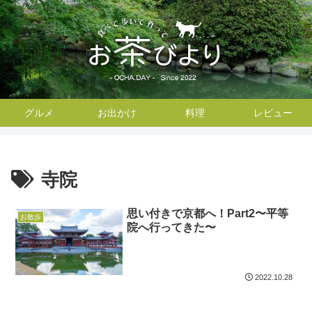
グルメ
お出かけ
料理
レビュー
寺院
思い付きで京都へ！Part2〜平等
お散歩
院へ行ってきた〜
2022.10.28