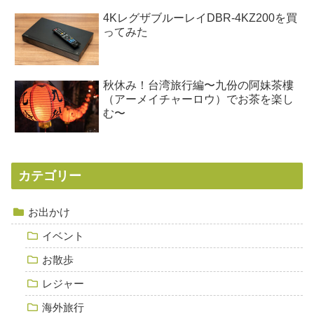
4KレグザブルーレイDBR-4KZ200を買
ってみた
秋休み！台湾旅行編〜九份の阿妹茶樓
（アーメイチャーロウ）でお茶を楽し
む〜
カテゴリー
お出かけ
イベント
お散歩
レジャー
海外旅行