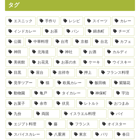
タグ
エスニック
手作り
レシピ
スイーツ
カレー
インドカレー
お茶
パン
錦糸町
チーズ
公園
中華料理
台湾
京都
台北
カフェ
神田
北海道
神社
お酒
カルディ
美術館
お花見
お茶の水
ケーキ
ウイスキー
目黒
屋台
吉祥寺
押上
フランス料理
見学ツアー
猫
欧風カレー
飯田橋
紫陽花
動物園
亀戸
タイカレー
神保町
宇治
お菓子
余市
伏見
レトルト
おつまみ
九份
両国
イスラエル料理
パイ
エジプト料理
藤
フランス
オイスター
スパイスカレー
八重洲
東京
パリ
春日