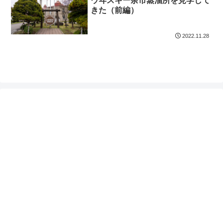
ウヰスキー余市蒸溜所を見学して
きた（前編）
2022.11.28