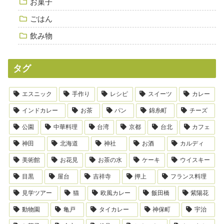
お菓子
ごはん
飲み物
タグ
エスニック
手作り
レシピ
スイーツ
カレー
インドカレー
お茶
パン
錦糸町
チーズ
公園
中華料理
台湾
京都
台北
カフェ
神田
北海道
神社
お酒
カルディ
美術館
お花見
お茶の水
ケーキ
ウイスキー
目黒
屋台
吉祥寺
押上
フランス料理
見学ツアー
猫
欧風カレー
飯田橋
紫陽花
動物園
亀戸
タイカレー
神保町
宇治