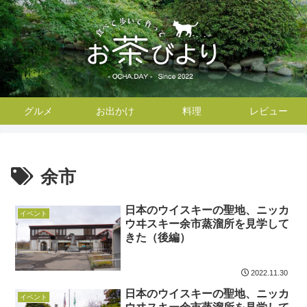
グルメ
お出かけ
料理
レビュー
余市
日本のウイスキーの聖地、ニッカ
イベント
ウヰスキー余市蒸溜所を見学して
きた（後編）
2022.11.30
日本のウイスキーの聖地、ニッカ
イベント