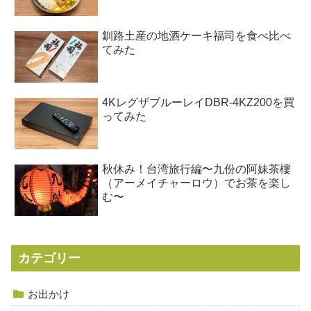
釧路土産の地酒ケーキ福司を食べ比べ
てみた
4KレグザブルーレイDBR-4KZ200を買
ってみた
秋休み！台湾旅行編〜九份の阿妹茶樓
（アーメイチャーロウ）でお茶を楽し
む〜
カテゴリー
お出かけ