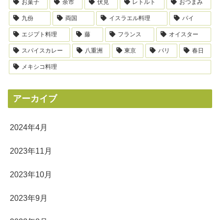
お菓子
余市
伏見
レトルト
おつまみ
九份
両国
イスラエル料理
パイ
エジプト料理
藤
フランス
オイスター
スパイスカレー
八重洲
東京
パリ
春日
メキシコ料理
アーカイブ
2024年4月
2023年11月
2023年10月
2023年9月